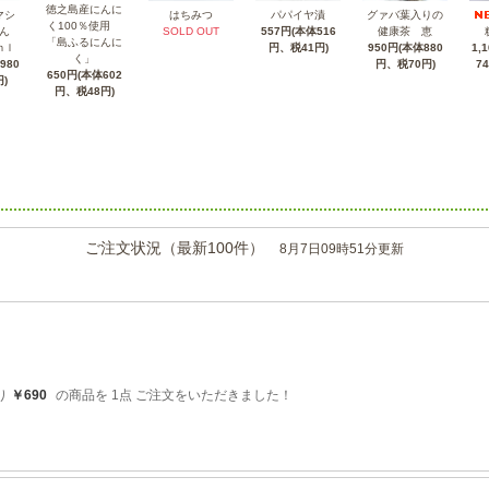
徳之島産にんに
マシ
はちみつ
パパイヤ漬
グァバ葉入りの
く100％使用
ん
SOLD OUT
557円(本体516
健康茶 恵
「島ふるにんに
1,
ｍｌ
円、税41円)
950円(本体880
く」
7
980
円、税70円)
650円(本体602
)
円、税48円)