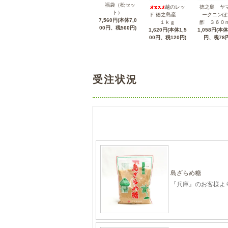
福袋（松セッ
越のレッ
徳之島 ヤ
ト）
ド 徳之島産
ークニンぽ
7,560円(本体7,0
１ｋｇ
酢 ３６０
00円、税560円)
1,620円(本体1,5
1,058円(本体
00円、税120円)
円、税78円
受注状況