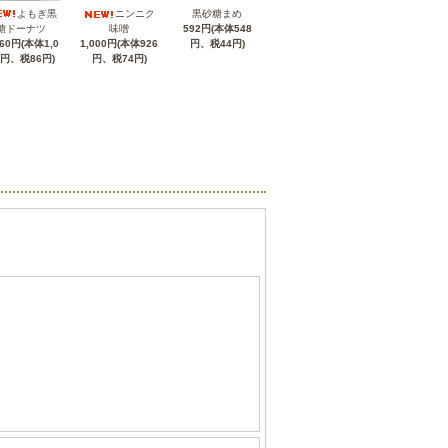
よもぎ黒
ニンニク
黒砂糖まめ
糖ドーナツ
味噌
592円(本体548
160円(本体1,0
1,000円(本体926
円、税44円)
4円、税86円)
円、税74円)