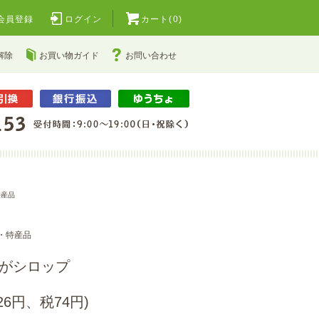
会員登録
ログイン
カート(0)
解除
お買い物ガイド
お問い合わせ
特産品
・特産品
がシロップ
926円、税74円)