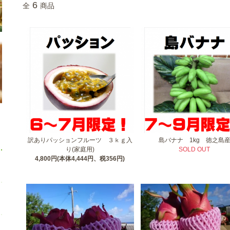
6
全
商品
訳ありパッションフルーツ ３ｋｇ入
島バナナ 1kg 徳之島
り(家庭用)
SOLD OUT
4,800円(本体4,444円、税356円)