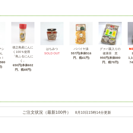
徳之島産にんに
マシ
はちみつ
パパイヤ漬
グァバ葉入りの
く100％使用
ん
SOLD OUT
557円(本体516
健康茶 恵
「島ふるにんに
1,
ｍｌ
円、税41円)
950円(本体880
く」
7
980
円、税70円)
650円(本体602
)
円、税48円)