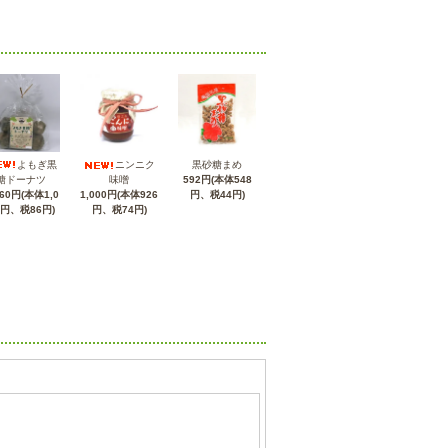
よもぎ黒
ニンニク
黒砂糖まめ
糖ドーナツ
味噌
592円(本体548
160円(本体1,0
1,000円(本体926
円、税44円)
4円、税86円)
円、税74円)