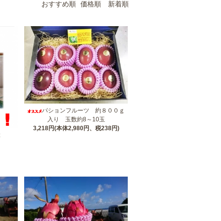
おすすめ順
価格順
新着順
パションフルーツ 約８００ｇ
入り 玉数約8～10玉
3,218円(本体2,980円、税238円)
産