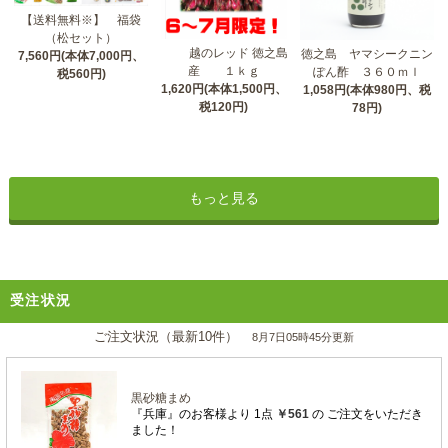
【送料無料※】 福袋
（松セット）
越のレッド 徳之島
徳之島 ヤマシークニン
7,560円(本体7,000円、
産 １ｋｇ
ぽん酢 ３６０ｍｌ
税560円)
1,620円(本体1,500円、
1,058円(本体980円、税
税120円)
78円)
もっと見る
受注状況