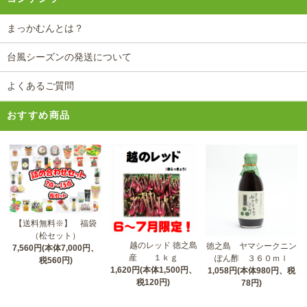
まっかむんとは？
台風シーズンの発送について
よくあるご質問
おすすめ商品
【送料無料※】 福袋
（松セット）
越のレッド 徳之島
徳之島 ヤマシークニン
7,560円(本体7,000円、
産 １ｋｇ
ぽん酢 ３６０ｍｌ
税560円)
1,620円(本体1,500円、
1,058円(本体980円、税
税120円)
78円)